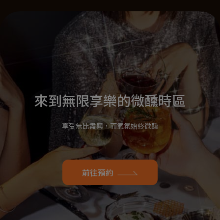
來到無限享樂的微醺時區
享受無比盡興，而氣氛始終微醺
前往預約