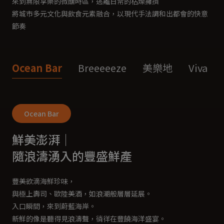
來到無限享樂的微醺時區，逃離日常的枯燥擁擠
將城市多元文化與飲食元素融合，以現代手法調和出都會的快意
節奏
Ocean Bar
Breeeeeze
美樂地
Viva
Ocean Bar
鮮美澎湃｜
隨浪濤湧入的豐盛鮮產
豐美欲滴海鮮珍味，
與極上壽司、歐陸美酒，如浪潮般層層延展。
入口瞬間，來到蔚藍海岸。
新鮮的像是聽得見浪濤聲，徜徉在豐饒海洋盛宴。