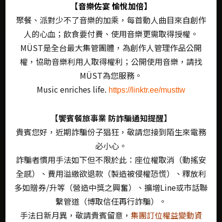
【音樂佐宴 愉悅加倍】
聚餐、派對少不了音樂的加乘，每首動人曲目來自創作
都會饗樂 微醺時光
人的心血；
飲食要付費、使用音樂更需取得授權。
MÜST
是全台最大集管團體，為創作人管理作品公開
當一個人走在城市裡太久，
權，
協助音樂利用人取得權利；公開使用音樂，請找
會開始渴望一座URBAN PARADISE。
MÜST
為您服務。
這裡屬於規律生活之外的時區。
Music enriches life.
https://linktr.ee/musttw
沉醉在歐陸夜宴的紅酒搖曳；日式筵席的吟釀優雅。
以精釀啤酒舉杯，感受置身私人派對般暢快。
【饗賓餐旅事業 防詐騙通知提醒】
貴賓您好，近期詐騙份子猖狂，敬請您接到陌生來電務
隨心來場風味巡旅，品嚐世界與台灣在地，
必小心。
精心美饌裡的醺然韻味。
詐騙者慣用手法如下但不限於此：座位權取消（動搖安
全感）、費用溢繳欲退款（製造被侵權恐慌）、釋放利
這裡的笑語與歡愉，都是無限量供應。
多如贈券/升等（營造中獎之興奮）、擴增Line或市話聯
歡迎恣意享樂，脫離日常重力。
把燈光調暗，釋放心情。
繫管道（博取信任再行詐騙）。
手法日新月異，敬請貴賓留意，
集團訂位權益變動資