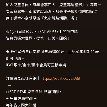
加入兒童會員，每年皆享四大「兒童專屬禮御」，讓每一
次家庭聚餐，都儀式感滿滿、都是孩子最期待的閃耀時
刻！還會不定期舉辦「兒童體驗活動」喔！
4/4(六)兒童節起， iEAT APP 線上開放申請
陪寶貝探索世界，從第一口美味開始！
★iEAT星卡會員累積消費滿3000元，且兒童年齡3-11歲
即可申請。
iEAT銀卡/金卡/黑卡會員可直接申請！
詳情請見
iEAT
官網｜
https://reurl.cc/vEkA6l
—
\ iEAT STAR 兒童會員 雙重禮御 /
✦
兒童專屬禮御
✦
每年皆享四大好禮