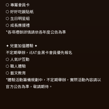
⭔ 專屬會員卡
⭔ 好好吃飯貼紙
⭔ 生日明星組
⭔ 成長應援禮
*各項禮御詳情請依各年度公告為準
✦
兒童加值體驗
✦
不定期舉辦，iEAT金黑卡會員優先報名
⭔ 人氣IP互動
⭔ 職人體驗
⭔ 藝文教育
*體驗活動籌備規劃中，不定期舉辦，實際活動內容請以
官方公告為準，敬請期待。